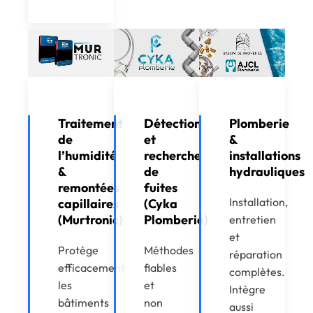
Traitement
Détection
Plomberie
de
et
&
l’humidité
recherche
installations
&
de
hydrauliques
remontées
fuites
Installation,
capillaires
(Cyka
(Murtronic)
Plomberie)
entretien
et
Protège
Méthodes
réparation
efficacement
fiables
complètes.
les
et
Intègre
bâtiments
non
aussi