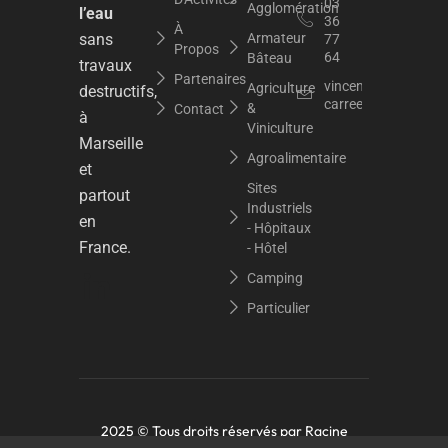
03
Agglomération
l’eau
36
À
sans
Armateur
77
Propos
64
Bâteau
travaux
Partenaires
vincent.dupuy@raci
Agriculture
destructifs,
carree.org
&
Contact
à
Viniculture
Marseille
Agroalimentaire
et
Sites
partout
Industriels
en
- Hôpitaux
France.
- Hôtel
Camping
Particulier
2025 © Tous droits réservés par
Racine