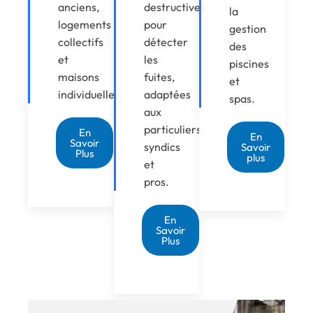
anciens,
destructives
la
logements
pour
gestion
collectifs
détecter
des
et
les
piscines
maisons
fuites,
et
individuelles.
adaptées
spas.
aux
particuliers,
En
En
Savoir
syndics
Savoir
Plus
plus
et
pros.
En
Savoir
Plus