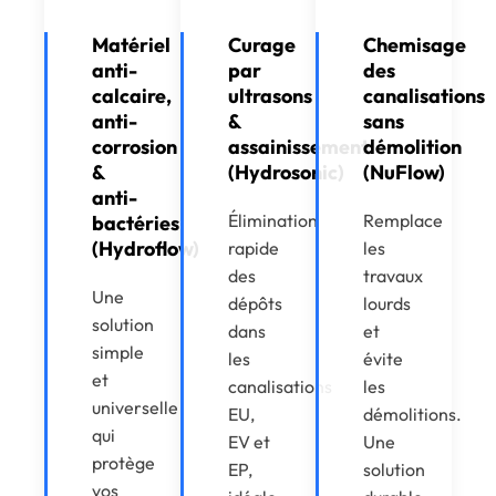
Matériel
Curage
Chemisage
anti-
par
des
calcaire,
ultrasons
canalisations
anti-
&
sans
corrosion
assainissement
démolition
&
(Hydrosonic)
(NuFlow)
anti-
Élimination
Remplace
bactéries
(Hydroflow)
rapide
les
des
travaux
Une
dépôts
lourds
solution
dans
et
simple
les
évite
et
canalisations
les
universelle
EU,
démolitions.
qui
EV et
Une
protège
EP,
solution
vos