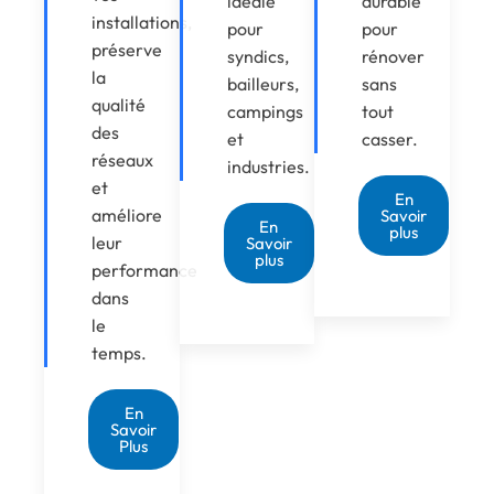
idéale
durable
installations,
pour
pour
préserve
syndics,
rénover
la
bailleurs,
sans
qualité
campings
tout
des
et
casser.
réseaux
industries.
et
En
améliore
Savoir
En
plus
leur
Savoir
plus
performance
dans
le
temps.
En
Savoir
Plus