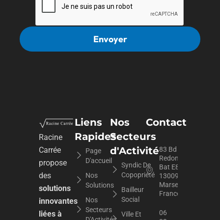
Liens
Nos
Contact
Rapides
Secteurs
Racine
d'Activité
Carrée
83 Bd du
Page
Redon
D'accueil
propose
Syndic De
Bat E8,
des
Copopriété
Nos
13009
Marseille,
Solutions
solutions
Bailleur
France
Social
Nos
innovantes
Secteurs
06
liées à
Ville Et
D'Activités