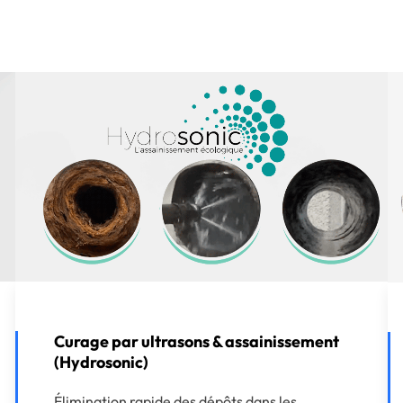
Curage par ultrasons & assainissement
(Hydrosonic)
Élimination rapide des dépôts dans les