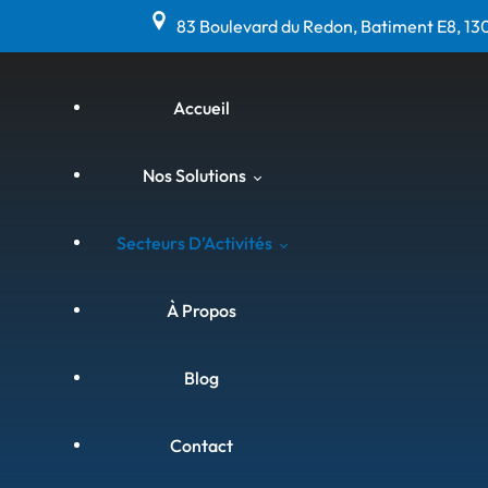
83 Boulevard du Redon, Batiment E8, 13
Accueil
Nos Solutions
Secteurs D’Activités
Matériel Anti-Calcaire, Anti-
Corrosion & Anti-Bactéries
À Propos
(Hydroflow)
Agriculture & Viniculture
Blog
Curage Par Ultrasons &
Assainissement (Hydrosonic)
Agroalimentaire
Contact
Chemisage Sans Démolition
Armateurs Et Bateaux