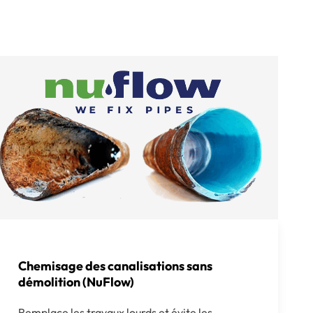
Chemisage des canalisations sans
démolition (NuFlow)
Remplace les travaux lourds et évite les