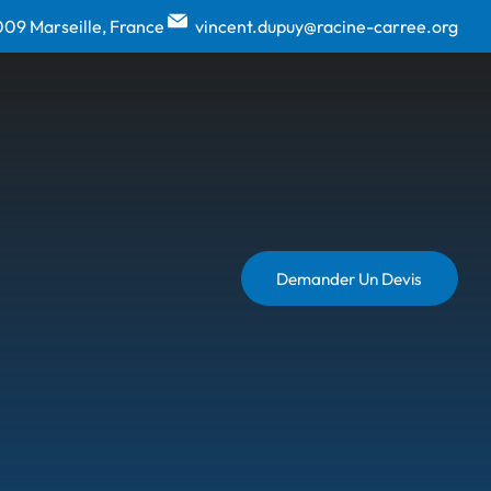
009 Marseille, France
vincent.dupuy@racine-carree.org
Demander Un Devis