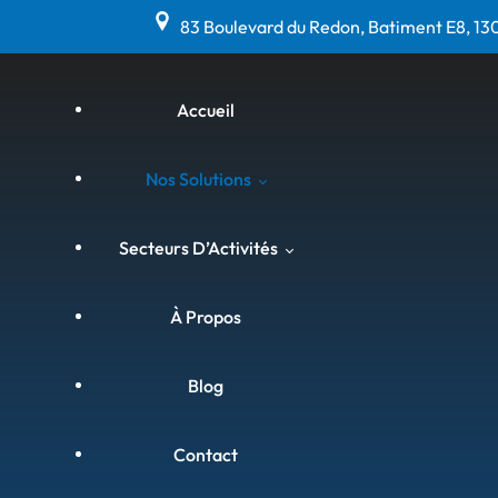
83 Boulevard du Redon, Batiment E8, 13
Accueil
Nos Solutions
Secteurs D’Activités
Matériel Anti-Calcaire, Anti-
Corrosion & Anti-Bactéries
À Propos
(Hydroflow)
Agriculture & Viniculture
Blog
Curage Par Ultrasons &
Assainissement (Hydrosonic)
Agroalimentaire
Contact
Chemisage Sans Démolition
Armateurs Et Bateaux