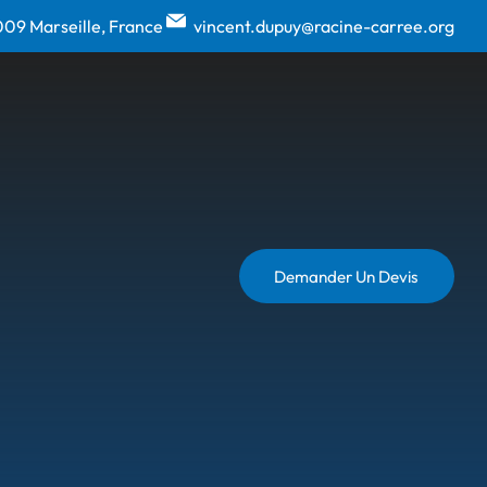
009 Marseille, France
vincent.dupuy@racine-carree.org
Demander Un Devis