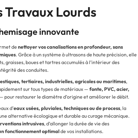
s Travaux Lourds
chemisage innovante
rmet de
nettoyer vos canalisations en profondeur, sans
imiques
. Grâce à un système à ultrasons de haute précision, elle
, graisses, boues et tartres accumulés à l’intérieur des
ntégrité des conduites.
stiques, tertiaires, industrielles, agricoles ou maritimes
,
 rapidement sur tous types de matériaux —
fonte, PVC, acier,
— pour restaurer le diamètre d’origine et améliorer le débit.
eaux d’
eaux usées, pluviales, techniques ou de process
, la
une alternative écologique et durable au curage mécanique.
erventions intrusives
, d’allonger la durée de vie des
un fonctionnement optimal
de vos installations.