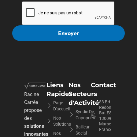
Liens
Nos
Contact
Rapides
Secteurs
Racine
d'Activité
Carrée
83 Bd du
Page
Redon
D'accueil
propose
Syndic De
Bat E8,
des
Copopriété
Nos
13009
Marseille,
Solutions
solutions
Bailleur
France
Social
Nos
innovantes