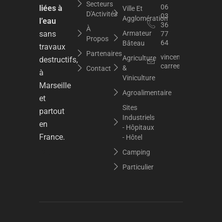
Secteurs
06
liées à
Ville Et
D'Activités
03
Agglomération
l’eau
36
À
sans
Armateur
77
Propos
64
Bâteau
travaux
Partenaires
vincent.dupuy@raci
Agriculture
destructifs,
carree.org
&
Contact
à
Viniculture
Marseille
Agroalimentaire
et
Sites
partout
Industriels
en
- Hôpitaux
France.
- Hôtel
Camping
Particulier