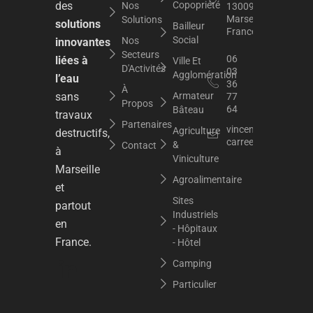
des
Copopriété
Nos
13009
Marseille,
Solutions
solutions
Bailleur
France
Social
Nos
innovantes
Secteurs
06
liées à
Ville Et
D'Activités
03
Agglomération
l’eau
36
À
sans
Armateur
77
Propos
64
Bâteau
travaux
Partenaires
vincent.dupuy@raci
Agriculture
destructifs,
carree.org
&
Contact
à
Viniculture
Marseille
Agroalimentaire
et
Sites
partout
Industriels
en
- Hôpitaux
France.
- Hôtel
Camping
Particulier