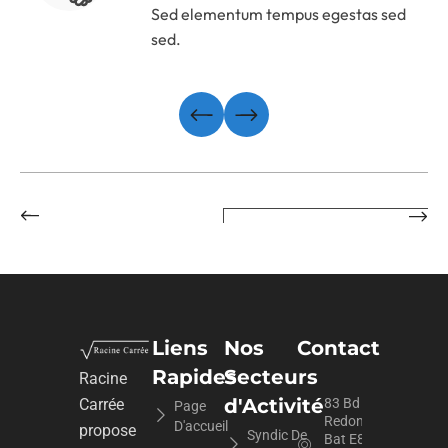
Sed elementum tempus egestas sed
sed.
Liens
Nos
Contact
Rapides
Secteurs
Racine
d'Activité
Carrée
83 Bd du
Page
Redon
D'accueil
propose
Syndic De
Bat E8,