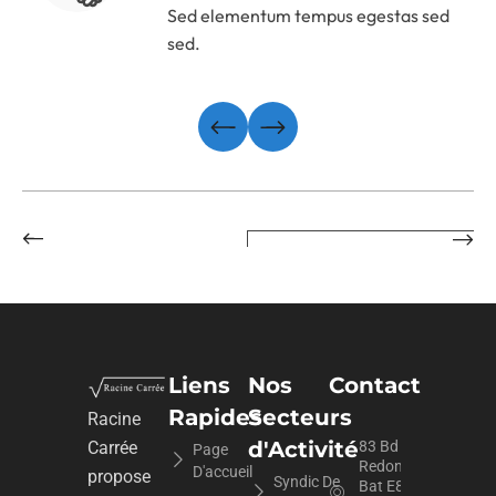
Sed elementum tempus egestas sed
sed.
Liens
Nos
Contact
Rapides
Secteurs
Racine
d'Activité
Carrée
83 Bd du
Page
Redon
D'accueil
propose
Syndic De
Bat E8,