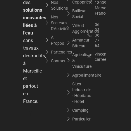
des
Copopriété
Nos
13009
Marseille,
Solutions
solutions
Bailleur
France
Social
Nos
innovantes
Secteurs
06
liées à
Ville Et
D'Activités
03
Agglomération
l’eau
36
À
sans
Armateur
77
Propos
64
Bâteau
travaux
Partenaires
vincent.dupuy@raci
Agriculture
destructifs,
carree.org
&
Contact
à
Viniculture
Marseille
Agroalimentaire
et
Sites
partout
Industriels
en
- Hôpitaux
France.
- Hôtel
Camping
Particulier