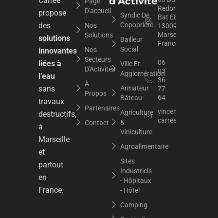
d'Activité
Carrée
Page
Redon
D'accueil
propose
Syndic De
Bat E8,
des
Copopriété
Nos
13009
Marseille,
Solutions
solutions
Bailleur
France
Social
Nos
innovantes
Secteurs
06
liées à
Ville Et
D'Activités
03
Agglomération
l’eau
36
À
sans
Armateur
77
Propos
64
Bâteau
travaux
Partenaires
vincent.dupuy@raci
Agriculture
destructifs,
carree.org
&
Contact
à
Viniculture
Marseille
Agroalimentaire
et
Sites
partout
Industriels
en
- Hôpitaux
France.
- Hôtel
Camping