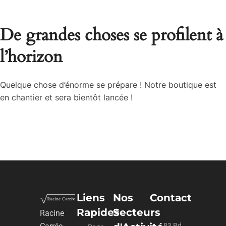
De grandes choses se profilent à
l’horizon
Quelque chose d’énorme se prépare ! Notre boutique est
en chantier et sera bientôt lancée !
Liens
Nos
Contact
Rapides
Secteurs
Racine
83 Bd du