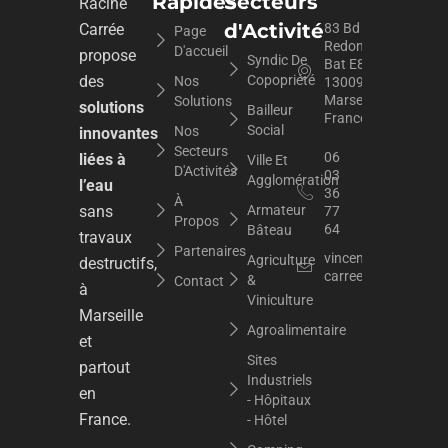
Rapides
Secteurs
Racine
d'Activité
Carrée
83 Bd du
Page
Redon
D'accueil
propose
Syndic De
Bat E8,
des
Copopriété
Nos
13009
Marseille,
Solutions
solutions
Bailleur
France
Social
Nos
innovantes
Secteurs
06
liées à
Ville Et
D'Activités
03
Agglomération
l’eau
36
À
sans
Armateur
77
Propos
64
Bâteau
travaux
Partenaires
vincent.dupuy@raci
Agriculture
destructifs,
carree.org
&
Contact
à
Viniculture
Marseille
Agroalimentaire
et
Sites
partout
Industriels
en
- Hôpitaux
France.
- Hôtel