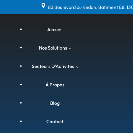
83 Boulevard du Redon, Batiment E8, 13
Accueil
Nos Solutions
Secteurs D’Activités
Matériel Anti-Calcaire, Anti-
Corrosion & Anti-Bactéries
À Propos
(Hydroflow)
Agriculture & Viniculture
Blog
Curage Par Ultrasons &
Assainissement (Hydrosonic)
Agroalimentaire
Contact
Chemisage Sans Démolition
Armateurs Et Bateaux