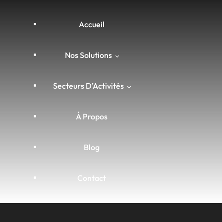
Accueil
Nos Solutions
Secteurs D’Activités
Matériel Anti-Calcaire, Anti-
Corrosion & Anti-Bactéries
À Propos
(Hydroflow)
Agriculture & Viniculture
Blog
Curage Par Ultrasons &
Assainissement (Hydrosonic)
Agroalimentaire
Contact
Chemisage Sans Démolition
Armateurs Et Bateaux
(NuFlow)