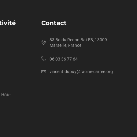
ivité
Contact
83 Bd du Redon Bat E8, 13009
Marseille, France
06 03 36 77 64
vincent.dupuy@racine-carree.org
- Hôtel