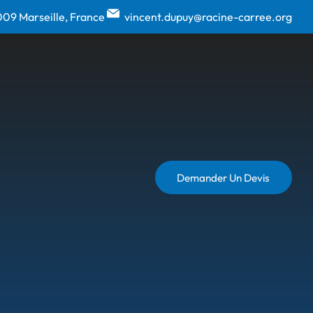
009 Marseille, France
vincent.dupuy@racine-carree.org
Demander Un Devis