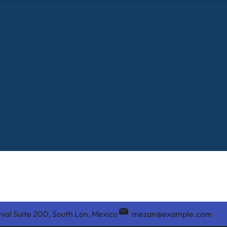
val Suite 200, South Lon, Mexico
mezan@example.com