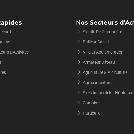
Bailleur Social
Traitement De L’humidité &
Remontées Capillaires (Murtronic)
Camping
Rapides
Nos Secteurs d'Act
Détection Et Recherche De Fuites
ccueil
Syndic De Copopriété
(Cyka Plomberie)
Particuliers
utions
Bailleur Social
Plomberie & Installations
eurs D'Activités
Ville Et Agglomération
Sites Industriels – Hôpitaux – Hôtel
Hydrauliques
s
Armateur Bâteau
Syndic De Copropriété
Gestion Des Eaux Usées Et
ires
Agriculture & Viniculture
Assainissement Global (Sapoval)
Agroalimentaire
Ville Et Agglomération
Sites Industriels - Hôpitaux 
Camping
Particulier