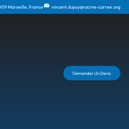
009 Marseille, France
vincent.dupuy@racine-carree.org
Demander Un Devis