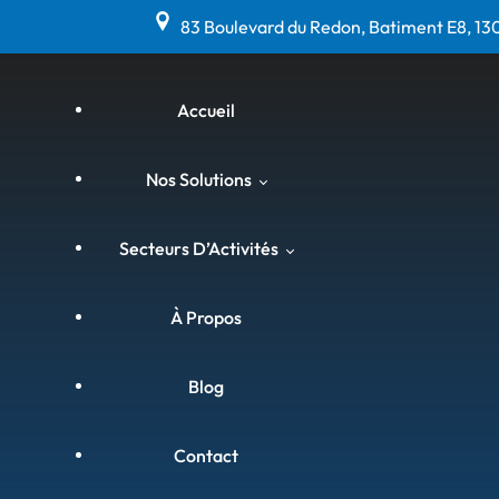
83 Boulevard du Redon, Batiment E8, 13
Accueil
Nos Solutions
Secteurs D’Activités
Matériel Anti-Calcaire, Anti-
Corrosion & Anti-Bactéries
À Propos
(Hydroflow)
Agriculture & Viniculture
Blog
Curage Par Ultrasons &
Assainissement (Hydrosonic)
Agroalimentaire
Contact
Chemisage Sans Démolition
Armateurs Et Bateaux