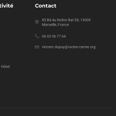
ivité
Contact
83 Bd du Redon Bat E8, 13009
Marseille, France
06 03 36 77 64
vincent.dupuy@racine-carree.org
- Hôtel